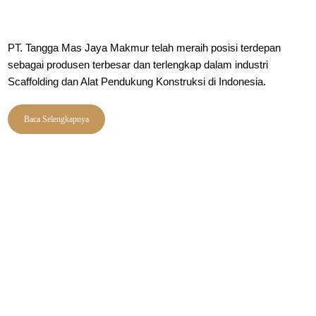
PT. Tangga Mas Jaya Makmur telah meraih posisi terdepan
sebagai produsen terbesar dan terlengkap dalam industri
Scaffolding dan Alat Pendukung Konstruksi di Indonesia.
Baca Selengkapnya
PRODUK
Merk SM
Clamp Scaffolding
Merk TM
Kwikstage System
Merk SGM
Ringlock System
Bekisting System
Roda Scaffolding