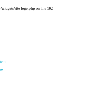
widgets/site-logo.php
on line
102
stem
em