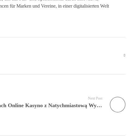
cen für Marken und Vereine, in einer digitalisierten Welt
Next Post
Szybkie Wypłaty w Kasynach Online Kasyno z Natychmiastową Wypłatą