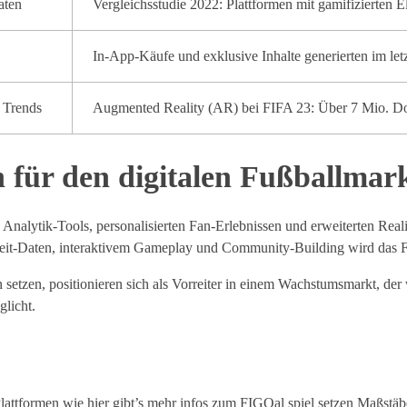
aten
Vergleichsstudie 2022: Plattformen mit gamifizierten 
In-App-Käufe und exklusive Inhalte generierten im le
t Trends
Augmented Reality (AR) bei FIFA 23: Über 7 Mio. D
 für den digitalen Fußballmar
en Analytik-Tools, personalisierten Fan-Erlebnissen und erweiterten R
tzeit-Daten, interaktivem Gameplay und Community-Building wird das F
setzen, positionieren sich als Vorreiter in einem Wachstumsmarkt, der 
licht.
 Plattformen wie hier gibt’s mehr infos zum FIGOal spiel setzen Maßstäb