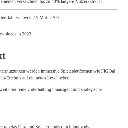
Elementen verzeichnen bis zu 40% längere Nutzeraktivität
tzten Jahr weltweit 2,5 Mrd. USD
ownloads in 2023
kt
ealitätsnutzungen werden immersive Spieleplattformen wie FIGOal
an-Erlebnis auf ein neues Level heben.
weit über reine Unterhaltung hinausgeht und strategische
e, um das Fan- und Spielerrlebnis durch innovative,