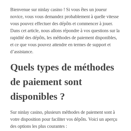
Bienvenue sur ninlay casino ! Si vous êtes un joueur
novice, vous vous demandez probablement à quelle vitesse
vous pouvez effectuer des dépôts et commencer à jouer.
Dans cet article, nous allons répondre à vos questions sur la
rapidité des dépôts, les méthodes de paiement disponibles,
et ce que vous pouvez attendre en termes de support et
d’assistance.
Quels types de méthodes
de paiement sont
disponibles ?
Sur ninlay casino, plusieurs méthodes de paiement sont à
votre disposition pour faciliter vos dépôts. Voici un aperçu
des options les plus courantes :