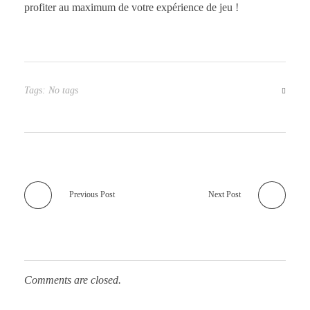
profiter au maximum de votre expérience de jeu !
Tags: No tags
Previous Post
Next Post
Comments are closed.