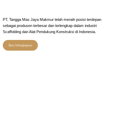
PT. Tangga Mas Jaya Makmur telah meraih posisi terdepan
sebagai produsen terbesar dan terlengkap dalam industri
Scaffolding dan Alat Pendukung Konstruksi di Indonesia.
Baca Selengkapnya
PRODUK
Merk SM
Clamp Scaffolding
Merk TM
Kwikstage System
Merk SGM
Ringlock System
Bekisting System
Roda Scaffolding