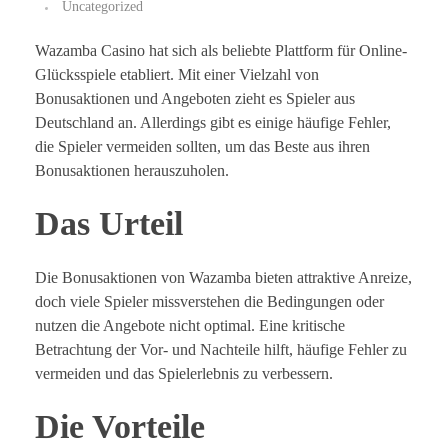
Uncategorized
Wazamba Casino hat sich als beliebte Plattform für Online-
Glücksspiele etabliert. Mit einer Vielzahl von
Bonusaktionen und Angeboten zieht es Spieler aus
Deutschland an. Allerdings gibt es einige häufige Fehler,
die Spieler vermeiden sollten, um das Beste aus ihren
Bonusaktionen herauszuholen.
Das Urteil
Die Bonusaktionen von Wazamba bieten attraktive Anreize,
doch viele Spieler missverstehen die Bedingungen oder
nutzen die Angebote nicht optimal. Eine kritische
Betrachtung der Vor- und Nachteile hilft, häufige Fehler zu
vermeiden und das Spielerlebnis zu verbessern.
Die Vorteile